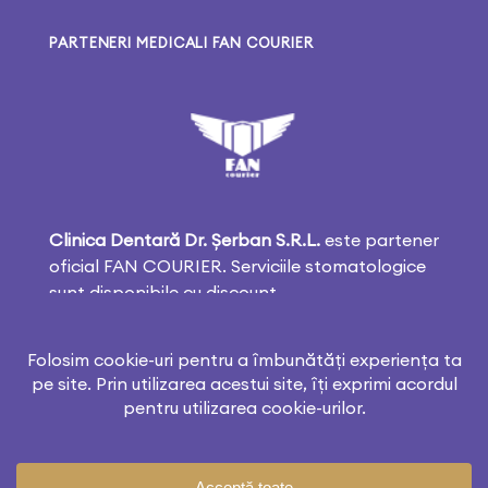
PARTENERI MEDICALI FAN COURIER
Clinica Dentară Dr. Șerban S.R.L.
este partener
oficial FAN COURIER. Serviciile stomatologice
sunt disponibile cu discount.
Copyright © 2026 Drserban.ro. Toate drepturile rezervate.
Creat & Optimizat de
SEOproject.ro
.
ANPC