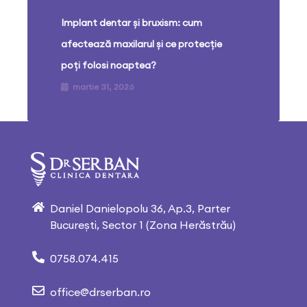
Implant dentar și bruxism: cum
afectează maxilarul și ce protecție
poți folosi noaptea?
martie 31, 2026
Daniel Danielopolu 36, Ap.3, Parter
București, Sector 1 (Zona Herăstrău)
0758.074.415
office@drserban.ro