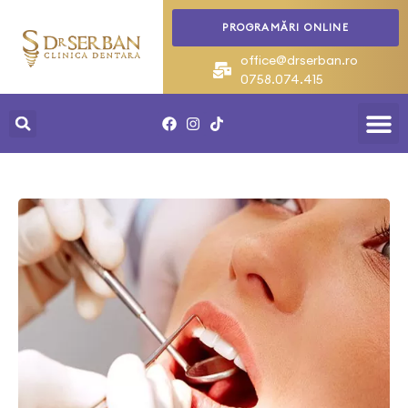
PROGRAMĂRI ONLINE
office@drserban.ro
0758.074.415