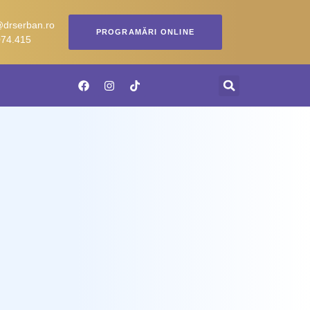
@drserban.ro
PROGRAMĂRI ONLINE
074.415