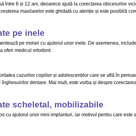
ă între 6 și 12 ani, deoarece ajută la corectarea obiceiurilor vi
creșterea maxilarelor este ghidată cu atenție și este posibilă cor
te pe inele
entează pe molari cu ajutorul unor inele. De asemenea, include 
 va oferi medicul ortodont.
tatea cazurilor copiilor și adolescenților care se află în perioad
l înghesuirilor dentare. Mai mult, este vorba și despre corectare
te scheletal, mobilizabile
sos cu ajutorul unor mini-implanturi, iar motivul pentru care este