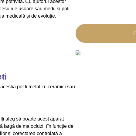
re potrivită. Cu ajutorul acestor
nghesuirile ușoare sau medii și poți
ia medicală și de evoluție.
ti
i aceștia pot fi metalici, ceramici sau
ulți aleg să poarte acest aparat
ă largă de malocluzii (în funcție de
ilor și corectarea controlată a