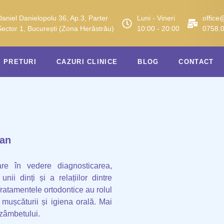
Daniel Danielopolu 36, Ap.3, Parter
Luni - Vineri
office
Sector 1, București (Zona Herăstrău)
10:00 - 20:00
0758.
PRETURI
CAZURI CLINICE
BLOG
CONTACT
ban
re în vedere diagnosticarea,
nii dinți și a relațiilor dintre
ratamentele ortodontice au rolul
 mușcăturii și igiena orală. Mai
 zâmbetului.