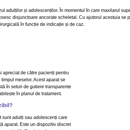
l adulților și adolescenților. În momentul în care maxilarul supe
sesc disjunctoare ancorate scheletal. Cu ajutorul acestuia se p
irurgicală în funcție de indicație și de caz.
 apreciat de către pacienți pentru
în timpul meselor. Acest aparat se
ă în seturi de gutiere transparente
bilește în planul de tratament.
ibil?
t sunt adulți sau adolescenți care
tă aparat. Este un dispozitiv discret