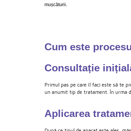
mușcăturii.
Cum este procesul
Consultație inițial
Primul pas pe care îl faci este să te pr
un anumit tip de tratament. În urma dis
Aplicarea tratame
După ce tipul de aparat este ales, măsu