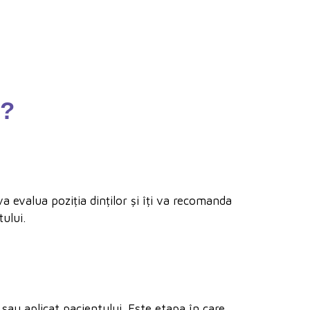
c?
va evalua poziția dinților și îți va recomanda
ului.
 sau aplicat pacientului. Este etapa în care