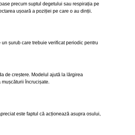
cioase precum suptul degetului sau respirația pe
ectarea ușoară a poziției pe care o au dinții.
un șurub care trebuie verificat periodic pentru
a de creștere. Modelul ajută la lărgirea
a mușcăturii încrucișate.
 apreciat este faptul că acționează asupra osului,