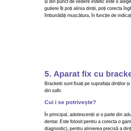
și din punct de vedere estetic este o alege
gutiere îți poți alinia dinții, poți corecta î
îmbunătăți mușcătura, în funcție de indicaț
5. Aparat fix cu bracke
Bracketii sunt fixați pe suprafața dinților ș
din safir.
Cui i se potrivește?
În principal, adolescenții și o parte din ad
dentar. Este folosit pentru a corecta o gam
diagnostic), pentru alinierea precisă a dinț