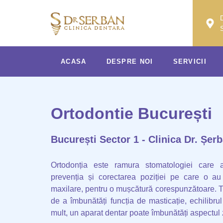
ACASA
DESPRE NOI
SERVICII
Ortodontie București
București Sector 1 - Clinica Dr. Șer
Ortodonția este ramura stomatologiei care a
prevenția și corectarea poziției pe care o au u
maxilare, pentru o mușcătură corespunzătoare. T
de a îmbunătăți funcția de masticație, echilibrul
mult, un aparat dentar poate îmbunătăți aspectul