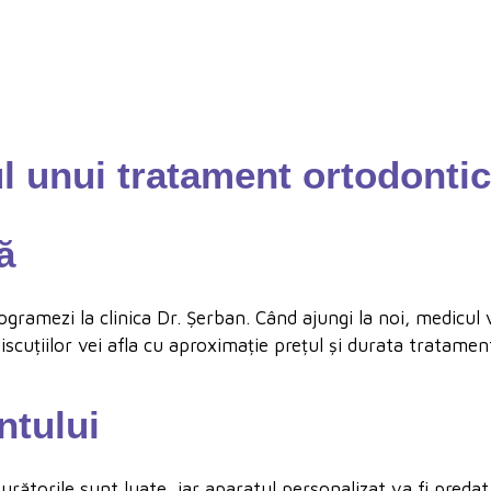
 unui tratament ortodonti
ă
ogramezi la clinica Dr. Șerban. Când ajungi la noi, medicul 
cuțiilor vei afla cu aproximație prețul și durata tratament
ntului
rătorile sunt luate, iar aparatul personalizat va fi predat