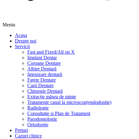
Meniu
Acasa
Despre noi
Servicii
Fast and Fixed/All on X
Implant Dentar
Coroane Dentare
Albire Dentară
Igienizare dentară
Fațete Dentare
Carii Dentare
Chirurgie Dentară
Extracție măsea de minte
Tratamente canal la microscop(endodontie)
Radiologie
Consultatie si Plan de Tratament
Parodontologie
Ortodonție
Preturi
Cazuri clinice