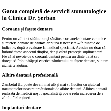
Gama completă de servicii stomatologice
la Clinica Dr. Șerban
Coroane și fațete dentare
Pentru un zâmbet strălucitor și sănătos, coroanele dentare ceramice
și fațetele dentare de calitate ar putea fi necesare – în funcție de
indicație, după o evaluare la medicul specialist. Acestea nu doar că
îmbunătățesc aspectul dinților, dar și oferă protecție suplimentară.
Fie că ai nevoie de o coroană dentară pentru un dinte tratat sau
dorești să îmbunătățești estetica zâmbetului cu fațete dentare, suntem
aici să te ajutăm.
Albire dentară profesională
Zâmbetul tău poate deveni mai alb și mai strălucitor cu ajutorul
tratamentelor noastre profesionale de albire dentară. Albirea dentară
realizată de medicii noștri specialiști îți poate reda încrederea de a
zâmbi fără rețineri.
Implanturi dentare