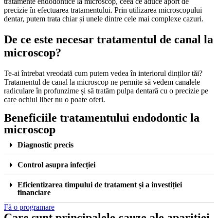
tratamente endodontice la microscop, ceea ce aduce aport de
precizie în efectuarea tratamentului. Prin utilizarea microscopului
dentar, putem trata chiar și unele dintre cele mai complexe cazuri.
De ce este necesar tratamentul de canal la
microscop?
Te-ai întrebat vreodată cum putem vedea în interiorul dinților tăi?
Tratamentul de canal la microscop ne permite să vedem canalele
radiculare în profunzime și să tratăm pulpa dentară cu o precizie pe
care ochiul liber nu o poate oferi.
Beneficiile tratamentului endodontic la
microscop
Diagnostic precis
Control asupra infecției
Eficientizarea timpului de tratament și a investiției
financiare
Fă o programare
Care sunt principalele cauze ale apariției