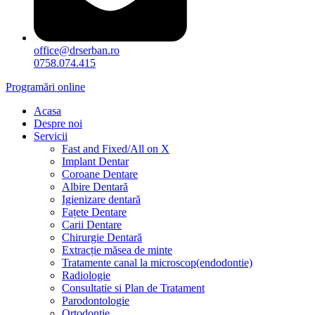
office@drserban.ro
0758.074.415
Programări online
Acasa
Despre noi
Servicii
Fast and Fixed/All on X
Implant Dentar
Coroane Dentare
Albire Dentară
Igienizare dentară
Fațete Dentare
Carii Dentare
Chirurgie Dentară
Extracție măsea de minte
Tratamente canal la microscop(endodontie)
Radiologie
Consultatie si Plan de Tratament
Parodontologie
Ortodonție