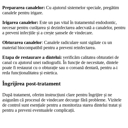
Prepararea canalelor:
Cu ajutorul sistemelor speciale, pregătim
canalele pentru irigare.
Irigarea canalelor:
Este un pas vital în tratamentul endodontic,
necesar pentru curățarea și dezinfectarea adecvată a canalelor, pentru
a preveni infecțiile și a crește șansele de vindecare.
Obturarea canalelor
: Canalele radiculare sunt sigilate cu un
material biocompatibil pentru a preveni reinfectarea.
Etapa de restaurare a dintelui:
verificăm calitatea obturatiei de
canal cu ajutorul unei radiografii. Î
n funcție de necesitate, dintele
poate fi restaurat cu o obturație sau o coroană dentară, pentru a-i
reda funcționalitatea și estetica.
Îngrijirea post-tratament
După tratament, oferim instrucțiuni clare pentru îngrijire și ne
asigurăm că procesul de vindecare decurge fără probleme. Vizitele
de control sunt esențiale pentru a monitoriza starea dintelui tratat și
pentru a preveni eventualele complicații.