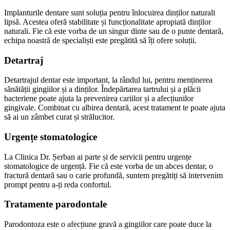
Implanturile dentare sunt soluția pentru înlocuirea dinților naturali
lipsă. Acestea oferă stabilitate și funcționalitate apropiată dinților
naturali. Fie că este vorba de un singur dinte sau de o punte dentară,
echipa noastră de specialiști este pregătită să îți ofere soluții.
Detartraj
Detartrajul dentar este important, la rândul lui, pentru menținerea
sănătății gingiilor și a dinților. Îndepărtarea tartrului și a plăcii
bacteriene poate ajuta la prevenirea cariilor și a afecțiunilor
gingivale. Combinat cu albirea dentară, acest tratament te poate ajuta
să ai un zâmbet curat și strălucitor.
Urgențe stomatologice
La Clinica Dr. Șerban ai parte și de servicii pentru urgențe
stomatologice de urgență. Fie că este vorba de un abces dentar, o
fractură dentară sau o carie profundă, suntem pregătiți să intervenim
prompt pentru a-ți reda confortul.
Tratamente parodontale
Parodontoza este o afecțiune gravă a gingiilor care poate duce la