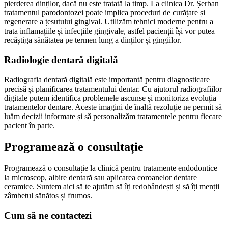
pierderea dinților, dacă nu este tratată la timp. La clinica Dr. Șerban
tratamentul parodontozei poate implica proceduri de curățare și
regenerare a țesutului gingival. Utilizăm tehnici moderne pentru a
trata inflamațiile și infecțiile gingivale, astfel pacienții își vor putea
recâștiga sănătatea pe termen lung a dinților și gingiilor.
Radiologie dentară digitală
Radiografia dentară digitală este importantă pentru diagnosticare
precisă și planificarea tratamentului dentar. Cu ajutorul radiografiilor
digitale putem identifica problemele ascunse și monitoriza evoluția
tratamentelor dentare. Aceste imagini de înaltă rezoluție ne permit să
luăm decizii informate și să personalizăm tratamentele pentru fiecare
pacient în parte.
Programează o consultație
Programează o consultație la clinică pentru tratamente endodontice
la microscop, albire dentară sau aplicarea coroanelor dentare
ceramice. Suntem aici să te ajutăm să îți redobândești și să îți menții
zâmbetul sănătos și frumos.
Cum să ne contactezi