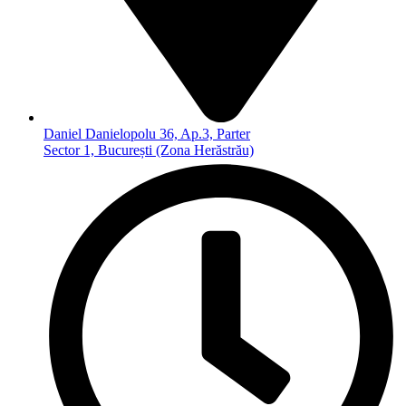
Daniel Danielopolu 36, Ap.3, Parter
Sector 1, București (Zona Herăstrău)