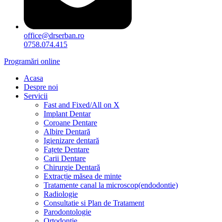
office@drserban.ro
0758.074.415
Programări online
Acasa
Despre noi
Servicii
Fast and Fixed/All on X
Implant Dentar
Coroane Dentare
Albire Dentară
Igienizare dentară
Fațete Dentare
Carii Dentare
Chirurgie Dentară
Extracție măsea de minte
Tratamente canal la microscop(endodontie)
Radiologie
Consultatie si Plan de Tratament
Parodontologie
Ortodonție