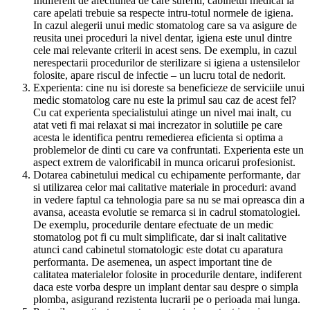
Indiferent de afectiunea de care suferiti, cabinetul medical la
care apelati trebuie sa respecte intru-totul normele de igiena.
In cazul alegerii unui medic stomatolog care sa va asigure de
reusita unei proceduri la nivel dentar, igiena este unul dintre
cele mai relevante criterii in acest sens. De exemplu, in cazul
nerespectarii procedurilor de sterilizare si igiena a ustensilelor
folosite, apare riscul de infectie – un lucru total de nedorit.
Experienta: cine nu isi doreste sa beneficieze de serviciile unui
medic stomatolog care nu este la primul sau caz de acest fel?
Cu cat experienta specialistului atinge un nivel mai inalt, cu
atat veti fi mai relaxat si mai increzator in solutiile pe care
acesta le identifica pentru remedierea eficienta si optima a
problemelor de dinti cu care va confruntati. Experienta este un
aspect extrem de valorificabil in munca oricarui profesionist.
Dotarea cabinetului medical cu echipamente performante, dar
si utilizarea celor mai calitative materiale in proceduri: avand
in vedere faptul ca tehnologia pare sa nu se mai opreasca din a
avansa, aceasta evolutie se remarca si in cadrul stomatologiei.
De exemplu, procedurile dentare efectuate de un medic
stomatolog pot fi cu mult simplificate, dar si inalt calitative
atunci cand cabinetul stomatologic este dotat cu aparatura
performanta. De asemenea, un aspect important tine de
calitatea materialelor folosite in procedurile dentare, indiferent
daca este vorba despre un implant dentar sau despre o simpla
plomba, asigurand rezistenta lucrarii pe o perioada mai lunga.