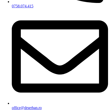
0758.074.415
office@drserban.ro