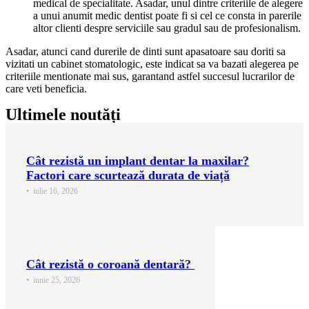
medical de specialitate. Asadar, unul dintre criteriile de alegere
a unui anumit medic dentist poate fi si cel ce consta in parerile
altor clienti despre serviciile sau gradul sau de profesionalism.
Asadar, atunci cand durerile de dinti sunt apasatoare sau doriti sa
vizitati un cabinet stomatologic, este indicat sa va bazati alegerea pe
criteriile mentionate mai sus, garantand astfel succesul lucrarilor de
care veti beneficia.
Ultimele noutăți
Cât rezistă un implant dentar la maxilar?
Factori care scurtează durata de viață
•
iulie 16, 2026
Cât rezistă o coroană dentară?
•
iunie 25, 2026