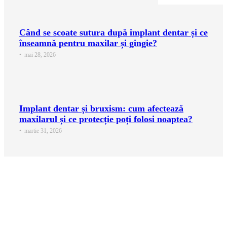
Când se scoate sutura după implant dentar și ce
înseamnă pentru maxilar și gingie?
•
mai 28, 2026
Implant dentar și bruxism: cum afectează
maxilarul și ce protecție poți folosi noaptea?
•
martie 31, 2026