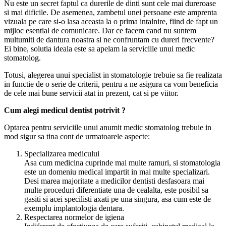
Nu este un secret faptul ca durerile de dinti sunt cele mai dureroase
si mai dificile. De asemenea, zambetul unei persoane este amprenta
vizuala pe care si-o lasa aceasta la o prima intalnire, fiind de fapt un
mijloc esential de comunicare. Dar ce facem cand nu suntem
multumiti de dantura noastra si ne confruntam cu dureri frecvente?
Ei bine, solutia ideala este sa apelam la serviciile unui medic
stomatolog.
Totusi, alegerea unui specialist in stomatologie trebuie sa fie realizata
in functie de o serie de criterii, pentru a ne asigura ca vom beneficia
de cele mai bune servicii atat in prezent, cat si pe viitor.
Cum alegi medicul dentist potrivit ?
Optarea pentru serviciile unui anumit medic stomatolog trebuie in
mod sigur sa tina cont de urmatoarele aspecte:
Specializarea medicului
Asa cum medicina cuprinde mai multe ramuri, si stomatologia
este un domeniu medical impartit in mai multe specializari.
Desi marea majoritate a medicilor dentisti desfasoara mai
multe proceduri diferentiate una de cealalta, este posibil sa
gasiti si acei specilisti axati pe una singura, asa cum este de
exemplu implantologia dentara.
Respectarea normelor de igiena