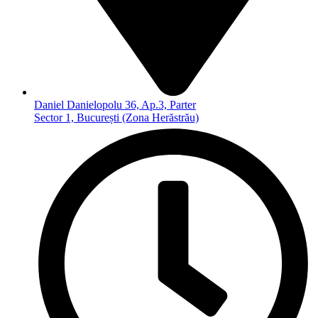
Daniel Danielopolu 36, Ap.3, Parter
Sector 1, București (Zona Herăstrău)