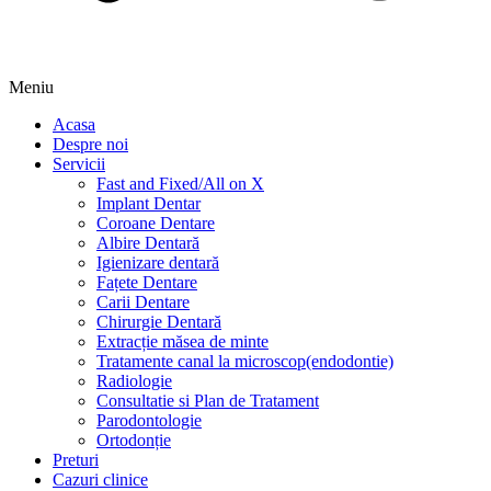
Meniu
Acasa
Despre noi
Servicii
Fast and Fixed/All on X
Implant Dentar
Coroane Dentare
Albire Dentară
Igienizare dentară
Fațete Dentare
Carii Dentare
Chirurgie Dentară
Extracție măsea de minte
Tratamente canal la microscop(endodontie)
Radiologie
Consultatie si Plan de Tratament
Parodontologie
Ortodonție
Preturi
Cazuri clinice