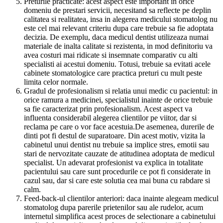
Preturile practicate: acest aspect este important in orice
domeniu de prestari servicii, necesitand sa reflecte pe deplin
calitatea si realitatea, insa in alegerea medicului stomatolog nu
este cel mai relevant criteriu dupa care trebuie sa fie adoptata
decizia. De exemplu, daca medicul dentist utilizeaza numai
materiale de inalta calitate si rezistenta, in mod definitoriu va
avea costuri mai ridicate si insemnate comparativ cu alti
specialisti ai acestui domeniu. Totusi, trebuie sa evitati acele
cabinete stomatologice care practica preturi cu mult peste
limita celor normale.
Gradul de profesionalism si relatia unui medic cu pacientul: in
orice ramura a medicinei, specialistul inainte de orice trebuie
sa fie caracterizat prin profesionalism. Acest aspect va
influenta considerabil alegerea clientilor pe viitor, dar si
reclama pe care o vor face acestuia.De asemenea, durerile de
dinti pot fi destul de suparatoare. Din acest motiv, vizita la
cabinetul unui dentist nu trebuie sa implice stres, emotii sau
stari de nervozitate cauzate de atitudinea adoptata de medicul
specialist. Un adevarat profesionist va explica in totalitate
pacientului sau care sunt procedurile ce pot fi considerate in
cazul sau, dar si care este solutia cea mai buna cu rabdare si
calm.
Feed-back-ul clientilor anteriori: daca inainte alegeam medicul
stomatolog dupa parerile prietenilor sau ale rudelor, acum
internetul simplifica acest proces de selectionare a cabinetului