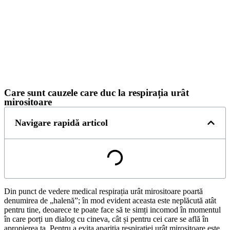
Care sunt cauzele care duc la respirația urât
mirositoare
Navigare rapidă articol
Din punct de vedere medical respirația urât mirositoare poartă
denumirea de „halenă”; în mod evident aceasta este neplăcută atât
pentru tine, deoarece te poate face să te simți incomod în momentul
în care porți un dialog cu cineva, cât și pentru cei care se află în
apropierea ta. Pentru a evita apariția respirației urât mirositoare este