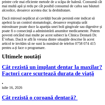
printre cele mai eficiente metode de a scăpa de halenă. Consumă cât
mai multă apă și redu pe cât posibil consumul de cafea sau băuturi
alcoolice, deoarece acestea duc la deshidratare.
Dacă mirosul neplăcut al cavității bucale persistă este indicat să
apelezi la un control stomatologic, deoarece respirația urât
mirositoare poate duce la apariția unei boli gingivale sau digestive și
poate fi o consecință a administrării anumitor medicamente. Putem
povesti oricând mai multe pe acest subiect la Clinica Dentară Dr.
È˜erban. Dacă te afli în vreuna dintre situațiile descrise în acest
articol te invităm să ne suni la numărul de telefon 0758 074 415
pentru a-ți face o programare.
Ultimele noutăți
Cât rezistă un implant dentar la maxilar?
Factori care scurtează durata de viață
•
iulie 16, 2026
Cât rezistă o coroană dentară?