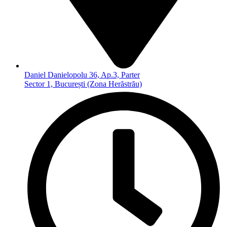
Daniel Danielopolu 36, Ap.3, Parter
Sector 1, București (Zona Herăstrău)