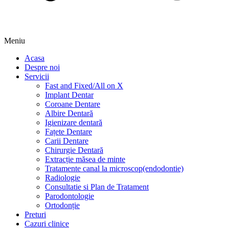
Meniu
Acasa
Despre noi
Servicii
Fast and Fixed/All on X
Implant Dentar
Coroane Dentare
Albire Dentară
Igienizare dentară
Fațete Dentare
Carii Dentare
Chirurgie Dentară
Extracție măsea de minte
Tratamente canal la microscop(endodontie)
Radiologie
Consultatie si Plan de Tratament
Parodontologie
Ortodonție
Preturi
Cazuri clinice