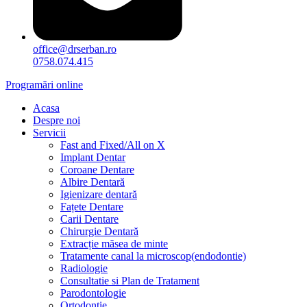
office@drserban.ro
0758.074.415
Programări online
Acasa
Despre noi
Servicii
Fast and Fixed/All on X
Implant Dentar
Coroane Dentare
Albire Dentară
Igienizare dentară
Fațete Dentare
Carii Dentare
Chirurgie Dentară
Extracție măsea de minte
Tratamente canal la microscop(endodontie)
Radiologie
Consultatie si Plan de Tratament
Parodontologie
Ortodonție