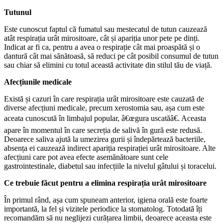
Tutunul
Este cunoscut faptul că fumatul sau mestecatul de tutun cauzează
atât respirația urât mirositoare, cât și apariția unor pete pe dinți.
Indicat ar fi ca, pentru a avea o respirație cât mai proaspătă și o
dantură cât mai sănătoasă, să reduci pe cât posibil consumul de tutun
sau chiar să elimini cu totul această activitate din stilul tău de viață.
Afecțiunile medicale
Există și cazuri în care respirația urât mirositoare este cauzată de
diverse afecțiuni medicale, precum xerostomia sau, așa cum este
aceata cunoscută în limbajul popular, â€œgura uscatăâ€. Aceasta
apare în momentul în care secreția de salivă în gură este redusă.
Deoarece saliva ajută la umezirea gurii și îndepărtează bacteriile,
absența ei cauzează indirect apariția respirației urât mirositoare. Alte
afecțiuni care pot avea efecte asemănătoare sunt cele
gastrointestinale, diabetul sau infecțiile la nivelul gâtului și toracelui.
Ce trebuie făcut pentru a elimina respirația urât mirositoare
În primul rând, așa cum spuneam anterior, igiena orală este foarte
importantă, la fel și vizitele periodice la stomatolog. Totodată îți
recomandăm să nu neglijezi curățarea limbii, deoarece aceasta este