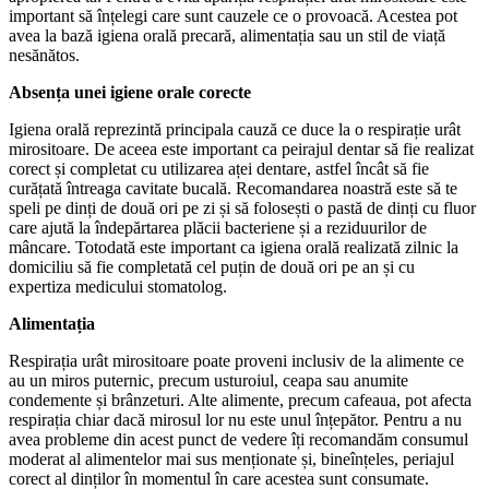
important să înțelegi care sunt cauzele ce o provoacă. Acestea pot
avea la bază igiena orală precară, alimentația sau un stil de viață
nesănătos.
Absența unei igiene orale corecte
Igiena orală reprezintă principala cauză ce duce la o respirație urât
mirositoare. De aceea este important ca peirajul dentar să fie realizat
corect și completat cu utilizarea aței dentare, astfel încât să fie
curățată întreaga cavitate bucală. Recomandarea noastră este să te
speli pe dinți de două ori pe zi și să folosești o pastă de dinți cu fluor
care ajută la îndepărtarea plăcii bacteriene și a reziduurilor de
mâncare. Totodată este important ca igiena orală realizată zilnic la
domiciliu să fie completată cel puțin de două ori pe an și cu
expertiza medicului stomatolog.
Alimentația
Respirația urât mirositoare poate proveni inclusiv de la alimente ce
au un miros puternic, precum usturoiul, ceapa sau anumite
condemente și brânzeturi. Alte alimente, precum cafeaua, pot afecta
respirația chiar dacă mirosul lor nu este unul înțepător. Pentru a nu
avea probleme din acest punct de vedere îți recomandăm consumul
moderat al alimentelor mai sus menționate și, bineînțeles, periajul
corect al dinților în momentul în care acestea sunt consumate.