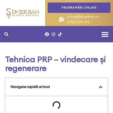
PROGRAMĂRI ONLINE
office@drserban.ro
0758.074.415
DESPRE NOI
CAZURI C
Tehnica PRP – vindecare și
regenerare
Navigare rapidă articol