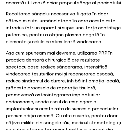
această utilizează chiar propriul sânge al pacientului.
Recoltarea sângelui necesar va fi gata în doar
câteva minute, urmând etapa în care acesta este
introdus într-un aparat și supus unei forțe centrifuge
puternice, pentru a obține plasma bogată în
elemente și celule ce stimulează vindecarea.
Așa cum spuneam mai devreme, utilizarea PRP în
practica dentară chirurgicală are rezultate
spectaculoase: reduce sângerarea, intensifică
vindecarea țesuturilor moi și regenerarea osoasă,
reduce sindromul de durere, inhibă inflamația locală,
grăbește procesele de raparație tisulară,
promovează osteointegrarea implanturilor
endoosoase, scade riscul de respingere a
implanturilor și crește rata de succes a procedurilor
precum adiția osoasă. Cu alte cuvinte, pentru doar
câțiva mililitri din sângele tău, medicul stomatolog îți
va putea oferi un tratament mult mai eficient din