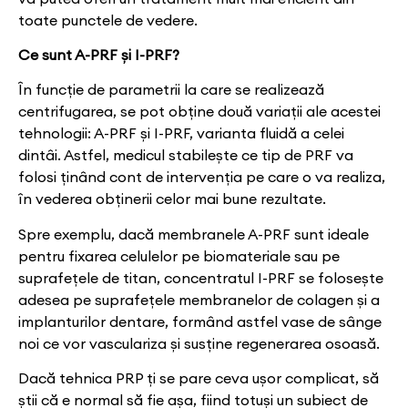
toate punctele de vedere.
Ce sunt A-PRF și I-PRF?
În funcție de parametrii la care se realizează
centrifugarea, se pot obține două variații ale acestei
tehnologii: A-PRF și I-PRF, varianta fluidă a celei
dintâi. Astfel, medicul stabilește ce tip de PRF va
folosi ținând cont de intervenția pe care o va realiza,
în vederea obținerii celor mai bune rezultate.
Spre exemplu, dacă membranele A-PRF sunt ideale
pentru fixarea celulelor pe biomateriale sau pe
suprafețele de titan, concentratul I-PRF se folosește
adesea pe suprafețele membranelor de colagen și a
implanturilor dentare, formând astfel vase de sânge
noi ce vor vasculariza și susține regenerarea osoasă.
Dacă tehnica PRP ți se pare ceva ușor complicat, să
știi că e normal să fie așa, fiind totuși un subiect de