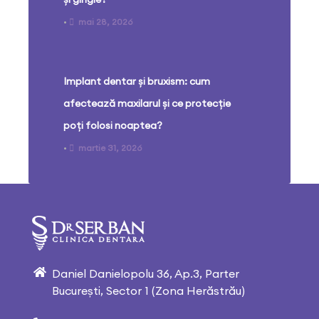
•
mai 28, 2026
Implant dentar și bruxism: cum
afectează maxilarul și ce protecție
poți folosi noaptea?
•
martie 31, 2026
Daniel Danielopolu 36, Ap.3, Parter
București, Sector 1 (Zona Herăstrău)