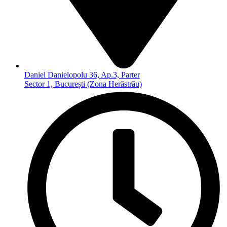
Daniel Danielopolu 36, Ap.3, Parter
Sector 1, București (Zona Herăstrău)