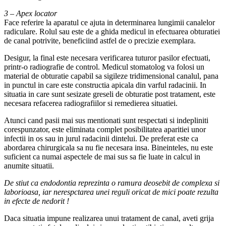
3 – Apex locator
Face referire la aparatul ce ajuta in determinarea lungimii canalelor
radiculare. Rolul sau este de a ghida medicul in efectuarea obturatiei
de canal potrivite, beneficiind astfel de o precizie exemplara.
Desigur, la final este necesara verificarea tuturor pasilor efectuati,
printr-o radiografie de control. Medicul stomatolog va folosi un
material de obturatie capabil sa sigileze tridimensional canalul, pana
in punctul in care este constructia apicala din varful radacinii. In
situatia in care sunt sesizate greseli de obturatie post tratament, este
necesara refacerea radiografiilor si remedierea situatiei.
Atunci cand pasii mai sus mentionati sunt respectati si indepliniti
corespunzator, este eliminata complet posibilitatea aparitiei unor
infectii in os sau in jurul radacinii dintelui. De preferat este ca
abordarea chirurgicala sa nu fie necesara insa. Bineinteles, nu este
suficient ca numai aspectele de mai sus sa fie luate in calcul in
anumite situatii.
De stiut ca endodontia reprezinta o ramura deosebit de complexa si
laborioasa, iar nerespctarea unei reguli oricat de mici poate rezulta
in efecte de nedorit !
Daca situatia impune realizarea unui tratament de canal, aveti grija