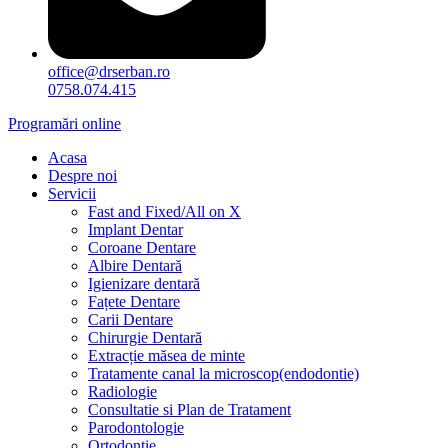
office@drserban.ro
0758.074.415
Programări online
Acasa
Despre noi
Servicii
Fast and Fixed/All on X
Implant Dentar
Coroane Dentare
Albire Dentară
Igienizare dentară
Fațete Dentare
Carii Dentare
Chirurgie Dentară
Extracție măsea de minte
Tratamente canal la microscop(endodontie)
Radiologie
Consultatie si Plan de Tratament
Parodontologie
Ortodonție