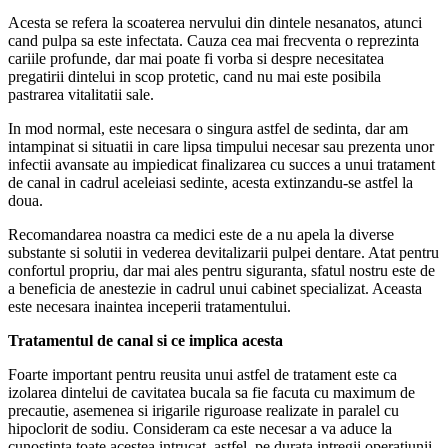
Acesta se refera la scoaterea nervului din dintele nesanatos, atunci
cand pulpa sa este infectata. Cauza cea mai frecventa o reprezinta
cariile profunde, dar mai poate fi vorba si despre necesitatea
pregatirii dintelui in scop protetic, cand nu mai este posibila
pastrarea vitalitatii sale.
In mod normal, este necesara o singura astfel de sedinta, dar am
intampinat si situatii in care lipsa timpului necesar sau prezenta unor
infectii avansate au impiedicat finalizarea cu succes a unui tratament
de canal in cadrul aceleiasi sedinte, acesta extinzandu-se astfel la
doua.
Recomandarea noastra ca medici este de a nu apela la diverse
substante si solutii in vederea devitalizarii pulpei dentare. Atat pentru
confortul propriu, dar mai ales pentru siguranta, sfatul nostru este de
a beneficia de anestezie in cadrul unui cabinet specializat. Aceasta
este necesara inaintea inceperii tratamentului.
Tratamentul de canal si ce implica acesta
Foarte important pentru reusita unui astfel de tratament este ca
izolarea dintelui de cavitatea bucala sa fie facuta cu maximum de
precautie, asemenea si irigarile riguroase realizate in paralel cu
hipoclorit de sodiu. Consideram ca este necesar a va aduce la
cunostinta toate acestea intrucat, astfel, pe durata intregii operatiunii